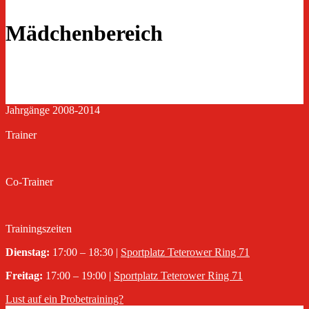
Mädchenbereich
Jahrgänge 2008-2014
Trainer
Co-Trainer
Trainingszeiten
Dienstag:
17:00 – 18:30 |
Sportplatz Teterower Ring 71
Freitag:
17:00 – 19:00 |
Sportplatz Teterower Ring 71
Lust auf ein Probetraining?