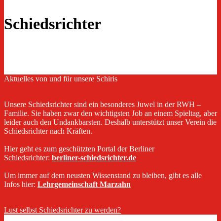
Schiedsrichter
Aktuelles von und für unsere Schiris
Unsere Schiedsrichter sind ein besonderes Juwel in der RWH –
Familie. Sie haben zwar den wichtigsten Job an einem Spieltag, aber
leider auch den Undankbarsten. Deshalb unterstützt unser Verein die
Schiedsrichter nach Kräften.
Hier geht es zum geschützten Portal der Berliner
Schiedsrichter:
berliner-schiedsrichter.de
Um immer auf dem neusten Wissenstand zu bleiben, gibt es alle
Infos hier:
Lehrgemeinschaft Marzahn
Lust selbst Schiedsrichter zu werden?