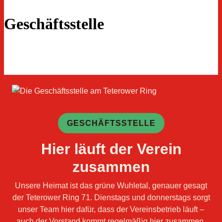
Geschäftsstelle
GESCHÄFTSSTELLE
Hier läuft der Verein
zusammen
Unsere Heimat ist das grüne Wuhletal, genauer gesagt
der Teterower Ring 71. Dienstags und donnerstags sorgt
unser Team hier dafür, dass der Vereinsbetrieb läuft –
auch der Vorstand kommt regelmäßig hier zusammen.