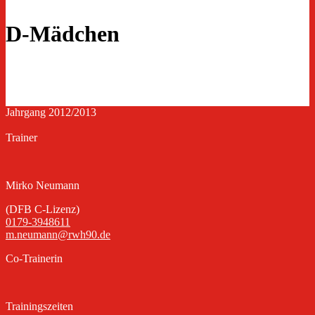
D-Mädchen
Jahrgang 2012/2013
Trainer
Mirko Neumann
(DFB C-Lizenz)
0179-3948611
m.neumann@rwh90.de
Co-Trainerin
Trainingszeiten