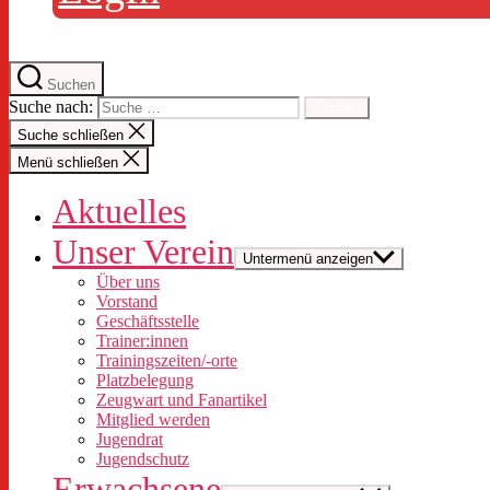
Suchen
Suche nach:
Suche schließen
Menü schließen
Aktuelles
Unser Verein
Untermenü anzeigen
Über uns
Vorstand
Geschäftsstelle
Trainer:innen
Trainingszeiten/-orte
Platzbelegung
Zeugwart und Fanartikel
Mitglied werden
Jugendrat
Jugendschutz
Erwachsene