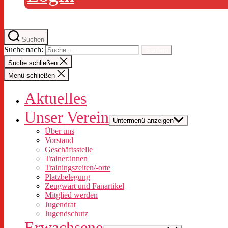
Suchen
Suche nach:
Suche schließen
Menü schließen
Aktuelles
Unser Verein
Untermenü anzeigen
Über uns
Vorstand
Geschäftsstelle
Trainer:innen
Trainingszeiten/-orte
Platzbelegung
Zeugwart und Fanartikel
Mitglied werden
Jugendrat
Jugendschutz
Erwachsene